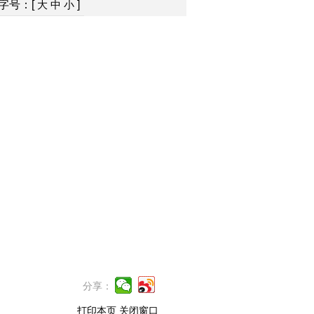
字号：[
]
大
中
小
分享：
打印本页
关闭窗口