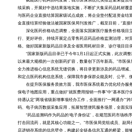
赋能医疗机构协同发展，我市医保系统扎实推进集采提质
续采购，开展好中选结果落地实施，不断扩大集采药品耗材覆盖
与医药企业直接结算国家级试点成效，将企业垫付配送资金结算
金直接结算经验做法被国家医保局刊发推广，截至目前，“直接结算
深化医药价格动态调整，全面落实国家医疗服务价格项目
行、更好评价。持续开展定点零售药店药品价格监测治理，对
格。做好国家新版药品目录及全省医用耗材目录、诊疗项目目
“国家新版药品目录已于今年1月1日起正式实施，此次调整
以来最大规模的一次创新药扩容，数量创下历年新高。”市医保
全力推进核心信息系统无缝切换，将目录更新涉及的药品增减
和定点医药机构信息系统，保障我市参保群众能及时、公平、
在提升医保服务质效方面，我市医保系统着力优化经办服
保电子地图应用，重点做好“就医费用报销一件事”中“基本医疗
待遇认定”两项省级新增事项经办工作，全面推行“一网通办”“跨
码、电子病历数据采集应用，拓展智慧便民服务场景，全面实
“药品追溯码作为药品的‘电子身份证’，在规范医药市场
打击回流药，就是其核心功能之一。”市医保局党组成员、副局
店进销存系统的信息壁垒，构建起全链条信息互通的桥梁，能