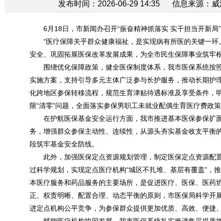
发布时间：2026-06-29 14:35
信息来源：
威
6月18日，市新闻办召开“振奋精神抓落实 实干担当开新局
“医疗保障关乎群众健康福祉，是实现病有所医的关键一环
安全、巩固拓展医保改革发展成果，为全市民生保障事业筑牢根
围绕优化保障政策，健全医保制度体系，我市医保系统按
实施方案，支持引导多元主体广泛参与长护服务，推动长期护
化跨地区参保转移流程，规范生育津贴待遇标准及享受条件，
限“清零”问题，全面落实参保男职工未就业配偶生育医疗费政
在护航医保基金安全运行方面，我市推进基本医保参保扩面
务，增强群众参保主动性、连续性，从源头夯实基金收支平衡
段筑牢基金安全防线。
此外，加强医保定点资源规划管理，制定医保定点资源配
过科学规划，实现定点医疗机构“城区不扎堆、基层有覆盖”，推
本医疗服务和药品服务的主要场所，是促进医疗、医保、医药协
正、权责明晰、配置合理、动态平衡的原则，市医保局科学开
进定点机构公平竞争，为参保群众提供更加优质、高效、便捷