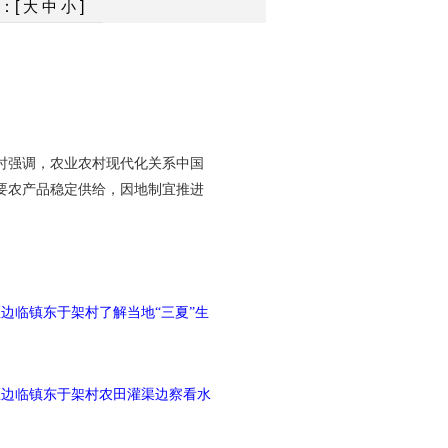
：[
]
大
中
小
察时强调，农业农村现代化关系中国
要农产品稳定供给，因地制宜推进
边临镇东于架村了解当地“三夏”生
区边临镇东于架村农田灌渠边察看水