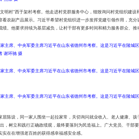
国文明村”西于架村考察。他走进村党群服务中心，细致询问村党组织建设
察看农副产品展示。习近平希望村党组织进一步发挥党建引领作用，充分
成绩。他要求持续为基层减负，让村干部有更多时间和精力服务群众、推
、国家主席、中央军委主席习近平在山东省德州市考察。这是习近平在陵城
 谢环驰 摄
、国家主席、中央军委主席习近平在山东省德州市考察。这是习近平在陵城
、国家主席、中央军委主席习近平在山东省德州市考察。这是习近平在陵城
家居陈设，同一家人围坐一起拉家常，关切询问就业收入、老人健康、孩
指出，树立和践行正确政绩观，最终要落到为民造福上。广大党员、干部
实实在在增强老百姓的获得感幸福感安全感。