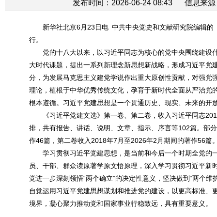
发布时间：2026-06-24 08:43
信息来源
新华社北京6月23日电 中共中央党史和文献研究院编辑
行。
党的十八大以来，以习近平同志为核心的党中央围绕建设
大时代课题，提出一系列新理念新思想新战略，形成习近平党
分，为发展马克思主义建党学说作出重大原创性贡献，对强党
理论，植根于中华优秀传统文化，孕育于新时代全面从严治党
根本遵循。习近平党建思想是一个贯通历史、现实、未来的开
《习近平党建文选》第一卷、第二卷，收入习近平同志201
排，共有报告、讲话、说明、文章、指示、序言等102篇。部分著
作46篇，第二卷收入2018年7月至2026年2月期间的著作56篇
学习贯彻习近平党建思想，是当前和今后一个时期全党的
员、干部、群众读原著学原文悟原理，深入学习贯彻习近平新
党进一步深刻领悟“两个确立”的决定性意义，坚决做到“两个
自觉运用习近平党建思想谋划和推进党的建设，以更高标准、
境界，凝心聚力推动党和国家事业行稳致远，具有重要意义。