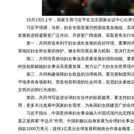
10月13日上午，国家主席习近平在北京国家会议中心出席
习近平强调，当前，妇女全面发展仍然面临复杂挑战，实
发展新进程凝聚更广泛共识、开辟更广阔道路、采取更务实行动
第一，共同营造有利于妇女成长发展的良好环境。要秉持
害地区妇女和女童的保护。健全和完善反暴力机制，坚决打击
第二，共同培育推动妇女事业高质量发展的强劲动能。要
科技创新赋能妇女事业高质量发展，努力让广大妇女在世界现
第三，共同构建保障妇女权益的治理格局。要完善制度和
平地享有各项权利。营造包容和谐的社会环境，拓宽妇女参政
文明共识和行为准则。
第四，共同书写促进全球妇女合作的崭新篇章。要支持妇
用，更多关注发展中国家妇女需求，为各国妇女搭建宽广的合
习近平指出，中国坚持将妇女事业融入中国式现代化宏阔
真正发挥着“半边天”作用。中国积极以自身发展为全球妇女事
捐款1000万美元；提供1亿美元全球发展和南南合作基金额度